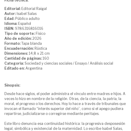
Ficha técnica:
Editorial:
Editorial Raigal
Autor:
Isabel Salas
Edad:
Público adulto
Idioma:
Español
ISBN:
9786316816016
Tipo de soporte:
Físico
Año de edición:
2026
Formato:
Tapa blanda
Encuadernación:
Rústica
Dimensiones:
14,8 x 21 cm
Cantidad de páginas:
160
Categoría:
Sociedad y ciencias sociales / Ensayo / Análisis social
Editado en:
Argentina
Sinopsis:
Desde hace siglos, el poder administra el vínculo entre madres e hijos. A
veces lo hizo en nombre de la religión. Otras, de la ciencia, la patria, la
moral, el progreso o los derechos. Hoy lo hace a través de tribunales que
invocan el llamado “interés superior del niño”, como si el apego pudiera
repartirse, judicializarse o corregirse mediante peritajes.
Este libro denuncia esa continuidad histórica: la progresiva desposesión
legal, simbólica y existencial de la maternidad. Lo escribe Isabel Salas,